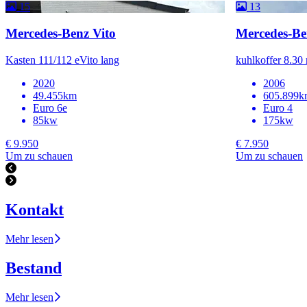
15
13
Mercedes-Benz Vito
Mercedes-Be
Kasten 111/112 eVito lang
kuhlkoffer 8.30 
2020
2006
49.455km
605.899k
Euro 6e
Euro 4
85kw
175kw
€ 9.950
€ 7.950
Um zu schauen
Um zu schauen
Kontakt
Mehr lesen
Bestand
Mehr lesen