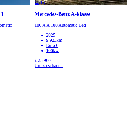
13
11
Mercedes-Benz A-klasse
omatic
180 A A 180 Automatic Led
2025
9.923km
Euro 6
100kw
€ 23.900
Um zu schauen