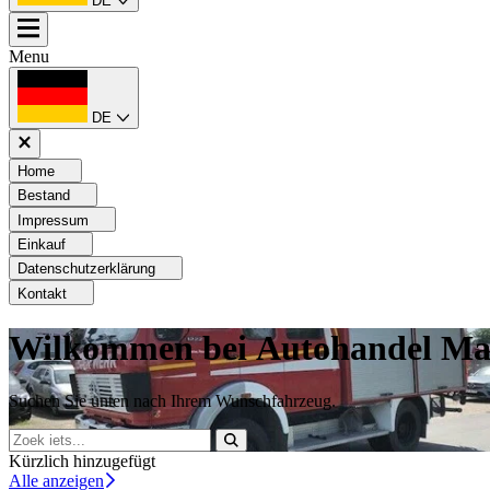
DE
Menu
DE
Home
Bestand
Impressum
Einkauf
Datenschutzerklärung
Kontakt
Wilkommen bei Autohandel Mar
Suchen Sie unten nach Ihrem Wunschfahrzeug.
Kürzlich hinzugefügt
Alle anzeigen