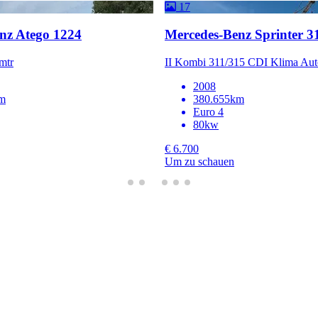
17
nz Atego 1224
Mercedes-Benz Sprinter 3
mtr
II Kombi 311/315 CDI Klima Aut
2008
m
380.655km
Euro 4
80kw
€ 6.700
Um zu schauen